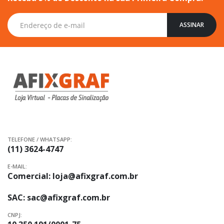
Inscreva-
ASSINAR
se
na
nossa
Newsletter:
TELEFONE / WHATSAPP:
(11) 3624-4747
E-MAIL:
Comercial:
loja@afixgraf.com.br
SAC:
sac@afixgraf.com.br
CNPJ: