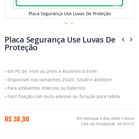
Placa Segurança Use Luvas De Proteção
Saltar
para
Placa Segurança Use Luvas De
o
Proteção
início
da
Galeria
de
imagens
• Em PS de 1mm ou 2mm e Alumínio 0,5mm
• Disponível nos tamanhos 25x20, 32x40 e 40x50cm
• Para ambientes Internos ou Externos
• Fácil fixação com Auto-adesivo ou furação para rebite
R$ 38,90
Em estoque
3 dias úteis + envio
Cód. do Produto
AF-S011C