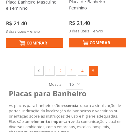
Placa de Banheiro
Placa Banheiro Masculino
Feminino
e Feminino
R$ 21,40
R$ 21,40
3 dias úteis + envio
3 dias úteis + envio
COMPRAR
COMPRAR
Página
Página
Anterior
Página
Página
Página
Página
Você esta lendo a pag
1
2
3
4
5
Mostrar
Placas para Banheiro
As placas para banheiro são
essenciais
para a sinalização de
portas, indicação da localização de banheiros e vestiários ou
orientação sobre as instruções de uso e higiene adequadas.
Elas são um
elemento importante
da comunicação visual em
diversos ambientes, como empresas, escolas, hospitais,
shoppings, restaurantes e outros.