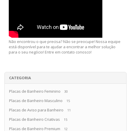
Não encontrou o que precisa? Não se preocupe! Nossa equipe
está disponível para te ajudar a encontrar a melhor solução
para o seu negócio! Entre em contato conosco!
CATEGORIA
Placas de Banheiro Feminino
30
Placas de Banheiro Masculino
15
Placas de Aviso para Banheiro
11
Placas de Banheiro Criativas
15
Placas de Banheiro Premium
12