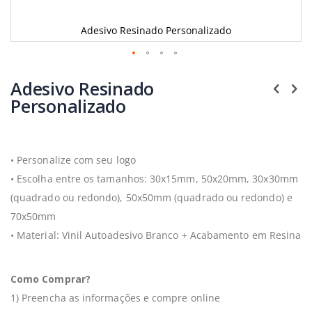
Adesivo Resinado Personalizado
Saltar
para
Adesivo Resinado
o
Personalizado
início
da
Galeria
de
imagens
• Personalize com seu logo
• Escolha entre os tamanhos: 30x15mm, 50x20mm, 30x30mm
(quadrado ou redondo), 50x50mm (quadrado ou redondo) e
70x50mm
• Material: Vinil Autoadesivo Branco + Acabamento em Resina
Como Comprar?
1) Preencha as informações e compre online