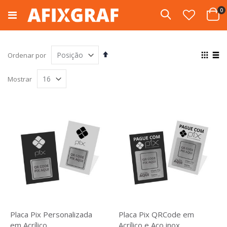
Pular
i
0
para
Pesquisa
Cart
o
conteúdo
Definir
Ver
Ordenar por
Direção
com
Grade
List
Decrescente
Mostrar
Placa Pix Personalizada
Placa Pix QRCode em
em Acrílico
Acrílico e Aço inox