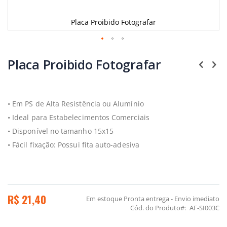
Placa Proibido Fotografar
Saltar
para
Placa Proibido Fotografar
o
início
da
Galeria
• Em PS de Alta Resistência ou Alumínio
de
imagens
• Ideal para Estabelecimentos Comerciais
• Disponível no tamanho 15x15
• Fácil fixação: Possui fita auto-adesiva
R$ 21,40
Em estoque
Pronta entrega - Envio imediato
Cód. do Produto
AF-SI003C